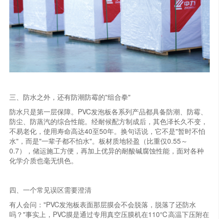
三、防水之外，还有防潮防霉的"组合拳"
防水只是第一层保障。PVC发泡板各系列产品都具备防潮、防霉、
防尘、防蒸汽的综合性能。经耐候配方制成后，其色泽长久不变，
不易老化，使用寿命高达40至50年。换句话说，它不是"暂时不怕
水"，而是"一辈子都不怕水"。板材质地轻盈（比重仅0.55～
0.7），储运施工方便，再加上优异的耐酸碱腐蚀性能，面对各种
化学介质也毫无惧色。
四、一个常见误区需要澄清
有人会问："PVC发泡板表面那层膜会不会脱落，脱落了还防水
吗？"事实上，PVC膜是通过专用真空压膜机在110℃高温下压附在