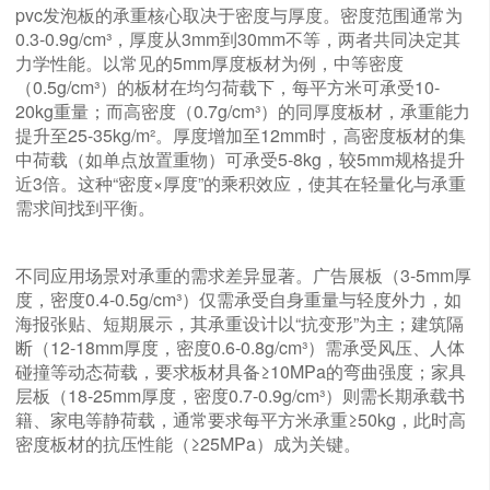
pvc发泡板的承重核心取决于密度与厚度。密度范围通常为
0.3-0.9g/cm³，厚度从3mm到30mm不等，两者共同决定其
力学性能。以常见的5mm厚度板材为例，中等密度
（0.5g/cm³）的板材在均匀荷载下，每平方米可承受10-
20kg重量；而高密度（0.7g/cm³）的同厚度板材，承重能力
提升至25-35kg/m²。厚度增加至12mm时，高密度板材的集
中荷载（如单点放置重物）可承受5-8kg，较5mm规格提升
近3倍。这种“密度×厚度”的乘积效应，使其在轻量化与承重
需求间找到平衡。
不同应用场景对承重的需求差异显著。广告展板（3-5mm厚
度，密度0.4-0.5g/cm³）仅需承受自身重量与轻度外力，如
海报张贴、短期展示，其承重设计以“抗变形”为主；建筑隔
断（12-18mm厚度，密度0.6-0.8g/cm³）需承受风压、人体
碰撞等动态荷载，要求板材具备≥10MPa的弯曲强度；家具
层板（18-25mm厚度，密度0.7-0.9g/cm³）则需长期承载书
籍、家电等静荷载，通常要求每平方米承重≥50kg，此时高
密度板材的抗压性能（≥25MPa）成为关键。