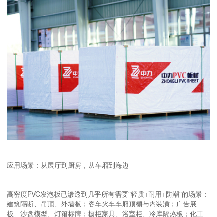
应用场景：从展厅到厨房，从车厢到海边
高密度PVC发泡板已渗透到几乎所有需要"轻质+耐用+防潮"的场景：
建筑隔断、吊顶、外墙板；客车火车车厢顶棚与内装潢；广告展
板、沙盘模型、灯箱标牌；橱柜家具、浴室柜、冷库隔热板；化工