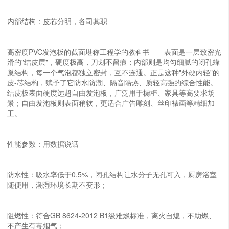
内部结构：皮芯分明，各司其职
高密度PVC发泡板的截面堪称工程学的教科书——表面是一层致密光
滑的"结皮层"，硬度极高，刀划不留痕；内部则是均匀细腻的闭孔蜂
巢结构，每一个气泡都独立密封，互不连通。正是这种"外硬内轻"的
皮-芯结构，赋予了它防水防潮、隔音隔热、质轻高强的综合性能。
结皮板表面硬度远超自由发泡板，广泛用于橱柜、家具等高要求场
景；自由发泡板则表面稍软，更适合广告雕刻、丝印裱画等精细加
工。
性能参数：用数据说话
防水性：吸水率低于0.5%，闭孔结构让水分子无孔可入，厨房浴室
随便用，潮湿环境长期不变形；
阻燃性：符合GB 8624-2012 B1级难燃标准，离火自熄，不助燃、
不产生有毒烟气；