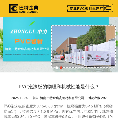
首页
产品展示
公司介绍
图库相册
新闻资讯
参展详情
留言反馈
PVC泡沫板的物理和机械性能是什么？
联系我们
2025-12-30
来自:
河南巴特金典高新材料有限公司
浏览次数:292
PVC泡沫板的密度为0.45-0.80 g/cm³，抗弯强度为3-15 MPa（视密
度而定），拉伸强度为1.5-8 MPa，具有优异的尺寸稳定性，线热膨
胀率为50-80× 10⁻⁶/°C，吸湿率低于0.5%，且阻燃性能符合DIN 1的