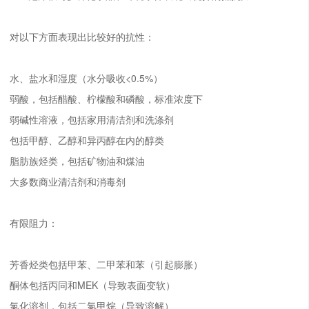
对以下方面表现出比较好的抗性：
水、盐水和湿度（水分吸收<0.5%）
弱酸，包括醋酸、柠檬酸和磷酸，标准浓度下
弱碱性溶液，包括家用清洁剂和洗涤剂
包括甲醇、乙醇和异丙醇在内的醇类
脂肪族烃类，包括矿物油和煤油
大多数商业清洁剂和消毒剂
有限阻力：
芳香烃类包括甲苯、二甲苯和苯（引起膨胀）
酮体包括丙同和MEK（导致表面变软）
氯化溶剂，包括二氯甲烷（导致溶解）