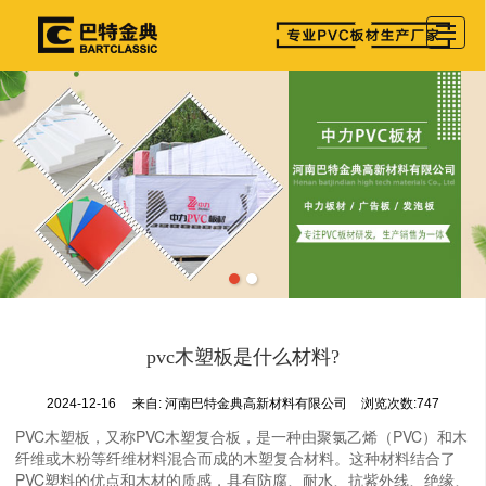
首页
产品展示
公司介绍
图库相册
新闻资讯
参展详情
留言反馈
pvc木塑板是什么材料?
联系我们
2024-12-16
来自:
河南巴特金典高新材料有限公司
浏览次数:747
PVC木塑板，又称PVC木塑复合板，是一种由聚氯乙烯（PVC）和木
纤维或木粉等纤维材料混合而成的木塑复合材料。这种材料结合了
PVC塑料的优点和木材的质感，具有防腐、耐水、抗紫外线、绝缘、