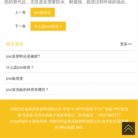
想的替代品，尤其是在需要防水、耐腐蚀、易清洁和环保的场合。
上一条 ：
pvc板厚度
下一条 ：
什么是pvc材质？
相关资讯
更多>>
pvc是塑料还是橡胶?
什么是pvc材质？
pvc板厚度
pvc发泡板的种类有哪些？
河南巴特金典高新材料有限公司,专营
中力PVC板材
中力广告板
PVC发泡
板
等业务,有意向的客户请咨询我们，联系电话：
13607665377
CopyRight © 版权所有:
河南巴特金典高新材料有限公司
技术支持:
聚商网
络
网站地图
XML