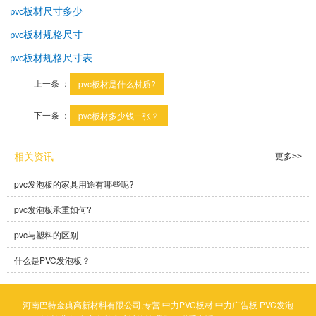
板材尺寸多少
pvc
板材规格尺寸
pvc
板材规格尺寸表
pvc
上一条 ：
pvc板材是什么材质?
下一条 ：
pvc板材多少钱一张？
相关资讯
更多>>
pvc发泡板的家具用途有哪些呢?
pvc发泡板承重如何?
pvc与塑料的区别
什么是PVC发泡板？
河南巴特金典高新材料有限公司,专营
中力PVC板材
中力广告板
PVC发泡