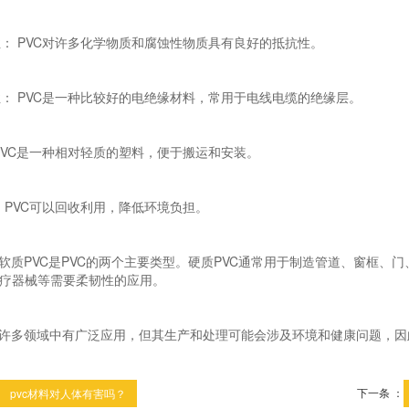
蚀性： PVC对许多化学物质和腐蚀性物质具有良好的抵抗性。
缘性： PVC是一种比较好的电绝缘材料，常用于电线电缆的绝缘层。
： PVC是一种相对轻质的塑料，便于搬运和安装。
收： PVC可以回收利用，降低环境负担。
和软质PVC是PVC的两个主要类型。硬质PVC通常用于制造管道、窗框、
疗器械等需要柔韧性的应用。
在许多领域中有广泛应用，但其生产和处理可能会涉及环境和健康问题，因
下一条 ：
pvc材料对人体有害吗？