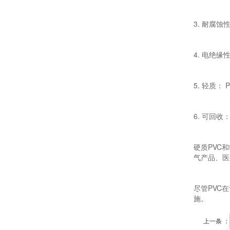
3. 耐腐
4. 电绝
5. 轻质
6. 可回
硬质PVC
气产品、医
尽管PVC
施。
上一条 ：